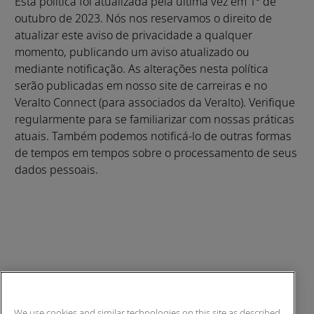
Esta política foi atualizada pela última vez em 1º de
outubro de 2023. Nós nos reservamos o direito de
atualizar este aviso de privacidade a qualquer
momento, publicando um aviso atualizado ou
mediante notificação. As alterações nesta política
serão publicadas em nosso site de carreiras e no
Veralto Connect (para associados da Veralto). Verifique
regularmente para se familiarizar com nossas práticas
atuais. Também podemos notificá-lo de outras formas
de tempos em tempos sobre o processamento de seus
dados pessoais.
We use cookies and similar technologies on this site as described