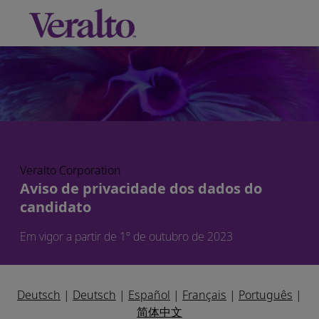
Skip to main content
-
Veralto Corporation
Aviso de privacidade dos dados do
candidato
Em vigor a partir de 1º de outubro de 2023
Deutsch
|
Deutsch
|
Español
|
Français
|
Português
|
简体中文