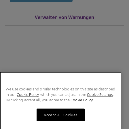
Verwalten von Warnungen
We use cookies and similar technologies on this site as described
in our
Cookie Policy
, which you can adjust in the
Cookie Settings
.
By clicking ‘accept all’, you agree to the
Cookie Policy
.
Accept All Cookies