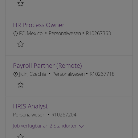
Retten Labor and Employee Relations Business Part
HR Process Owner
Ort
Kategorie
Job-ID
FC, Mexico
Personalwesen
R10267363
Retten HR Process Owner R10267363
Payroll Partner (Remote)
Ort
Kategorie
Job-ID
Jicin, Czechia
Personalwesen
R10267718
Retten Payroll Partner (Remote) R10267718
HRIS Analyst
Kategorie
Job-ID
Personalwesen
R10267204
Job verfügbar an 2 Standorten
Retten HRIS Analyst R10267204