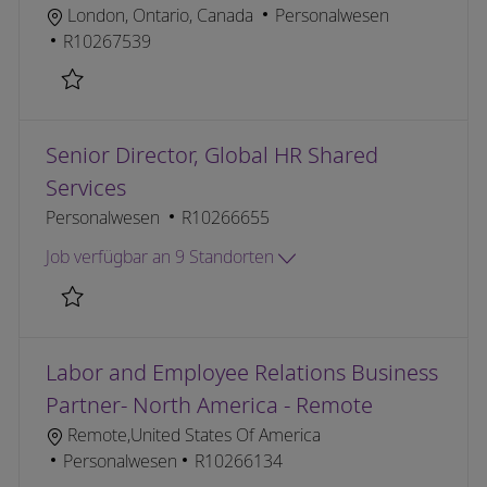
Ort
Kategorie
London, Ontario, Canada
Personalwesen
Job-ID
R10267539
Retten Sr. HRBP R10267539
Senior Director, Global HR Shared
Services
Kategorie
Job-ID
Personalwesen
R10266655
Job verfügbar an 9 Standorten
Retten Senior Director, Global HR Shared Services R
Labor and Employee Relations Business
Partner- North America - Remote
Ort
Remote,United States Of America
Kategorie
Job-ID
Personalwesen
R10266134