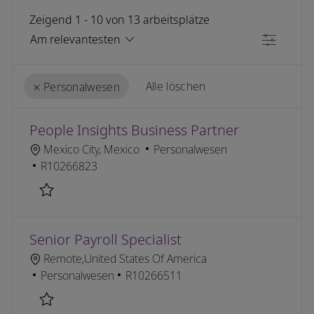
Zeigend
1
-
10
von
13
arbeitsplätze
Filter
Alle löschen
Personalwesen
the results are updated
No result found
People Insights Business Partner
Ort
Kategorie
Mexico City, Mexico
Personalwesen
Job-ID
R10266823
Retten People Insights Business Partner R10266823
Senior Payroll Specialist
Ort
Remote,United States Of America
Kategorie
Job-ID
Personalwesen
R10266511
Retten Senior Payroll Specialist R10266511