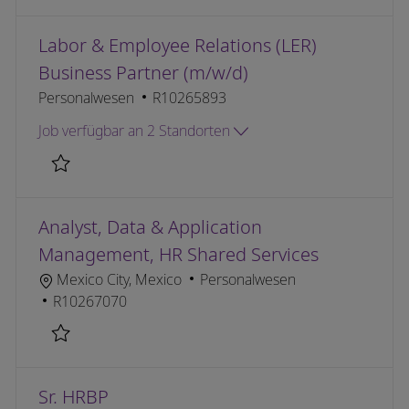
Labor & Employee Relations (LER)
Business Partner (m/w/d)
Kategorie
Job-ID
Personalwesen
R10265893
Job verfügbar an 2 Standorten
Retten Labor & Employee Relations (LER) Business P
Analyst, Data & Application
Management, HR Shared Services
Ort
Kategorie
Mexico City, Mexico
Personalwesen
Job-ID
R10267070
Retten Analyst, Data & Application Management, HR 
Sr. HRBP