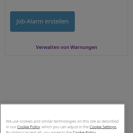
Job-Alarm erstellen
Verwalten von Warnungen
We use cookies and similar technologies on this site as described
in our
Cookie Policy
, which you can adjust in the
Cookie Settings
.
By clicking ‘accept all’, you agree to the
Cookie Policy
.