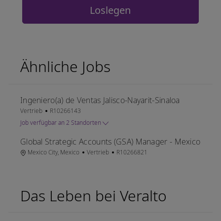
Loslegen
Ähnliche Jobs
Ingeniero(a) de Ventas Jalisco-Nayarit-Sinaloa
Kategorie
Job-ID
Vertrieb
R10266143
Job verfügbar an 2 Standorten
Global Strategic Accounts (GSA) Manager - Mexico
Ort
Kategorie
Job-ID
Mexico City, Mexico
Vertrieb
R10266821
Das Leben bei Veralto