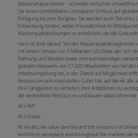
Wasseranalyse besser - schneller, einfacher, umweltfreu
Sie einen unmittelbaren, messbaren Einfluss auf globale
Fertigung bis zum Bergbau. Sie werden auch Teil eines 
Entwicklung fördert, wobei Freundlichkeit im Mittelpunkt 
Wasserqualitätslösungen zu entwickeln, die die Gesundh
Hach ist stolz darauf, Teil des Wasserqualitätssegments
mit einem Umsatz von 5 Milliarden US-Dollar, der sich 
Nahrung und Medizin sowie vertrauenswürdigen wesentli
globalen Netzwerk von 17.000 Mitarbeitern von Veralto be
Arbeitsumgebung bei, in der Zweck auf Möglichkeit trifft: 
Ressourcen und essenziellen Güter hat, auf die wir alle
Ihre Fähigkeiten zu vertiefen, Ihre Ambitionen zu verfol
die wertvollsten Ressourcen und bauen dabei lohnende 
#LI-FM1
#LI-Onsite
At Veralto, we value diversity and the existence of similar
workforce, workplace and throughout the markets we s