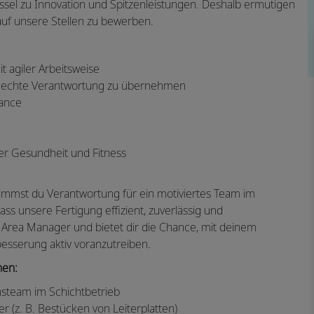
üssel zu Innovation und Spitzenleistungen. Deshalb ermutigen
auf unsere Stellen zu bewerben.
 agiler Arbeitsweise
e, echte Verantwortung zu übernehmen
lance
er Gesundheit und Fitness
immst du Verantwortung für ein motiviertes Team im
dass unsere Fertigung effizient, zuverlässig und
den Area Manager und bietet dir die Chance, mit deinem
rbesserung aktiv voranzutreiben.
hen:
onsteam im Schichtbetrieb
r (z. B. Bestücken von Leiterplatten)