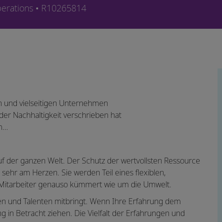
Job Id
erations
R10265814
len und vielseitigen Unternehmen
der Nachhaltigkeit verschrieben hat
am…
uf der ganzen Welt. Der Schutz der wertvollsten Ressource
sehr am Herzen. Sie werden Teil eines flexiblen,
 Mitarbeiter genauso kümmert wie um die Umwelt.
gen und Talenten mitbringt. Wenn Ihre Erfahrung dem
ng in Betracht ziehen. Die Vielfalt der Erfahrungen und