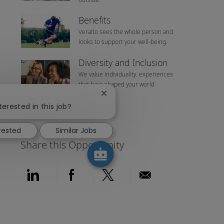
Benefits
Veralto sees the whole person and
looks to support your well-being.
Diversity and Inclusion
We value individuality. experiences
that have shaped your world
Close chatbot notification
terested in this job?
erested
Similar Jobs
Share this Opportunity
Share via LinkedIn
Share via Facebook
Share via twitter
Share via emai