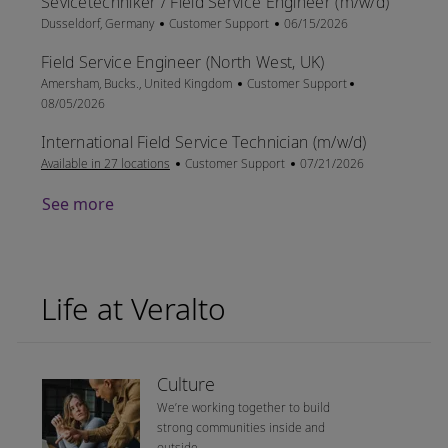
Sevicetechniker / Field Service Engineer (m/w/d)
Location
Category
Posted Date
Dusseldorf, Germany
Customer Support
06/15/2026
Field Service Engineer (North West, UK)
Location
Category
Posted Date
Amersham, Bucks., United Kingdom
Customer Support
08/05/2026
International Field Service Technician (m/w/d)
Category
Posted Date
Available in 27 locations
Customer Support
07/21/2026
See more
Life at Veralto
Culture
We’re working together to build
strong communities inside and
outside.