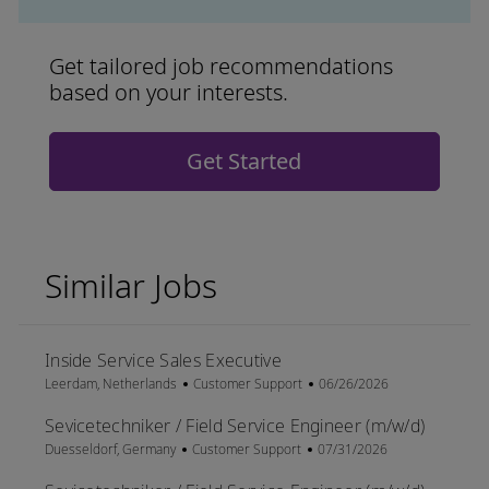
Get tailored job recommendations
based on your interests.
Get Started
Similar Jobs
Inside Service Sales Executive
Location
Category
Posted Date
Leerdam, Netherlands
Customer Support
06/26/2026
Sevicetechniker / Field Service Engineer (m/w/d)
Location
Category
Posted Date
Duesseldorf, Germany
Customer Support
07/31/2026