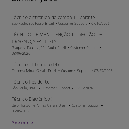
Técnico eletrônico de campo T1 Volante
Location
Category
Posted Date
Sao Paulo, São Paulo, Brazil
Customer Support
07/16/2026
TÉCNICO DE MANUTENÇÃO II - REGIÃO DE
BRAGANÇA PAULISTA
Location
Category
Posted Date
Bragança Paulista, São Paulo, Brazil
Customer Support
08/06/2026
Técnico eletrônico (T4)
Location
Category
Posted Date
Extrema, Minas Gerais, Brazil
Customer Support
07/27/2026
Técnico Residente
Location
Category
Posted Date
São Paulo, Brazil
Customer Support
08/06/2026
Técnico Eletrônico I
Location
Category
Posted Date
Belo Horizonte, Minas Gerais, Brazil
Customer Support
05/05/2026
See more