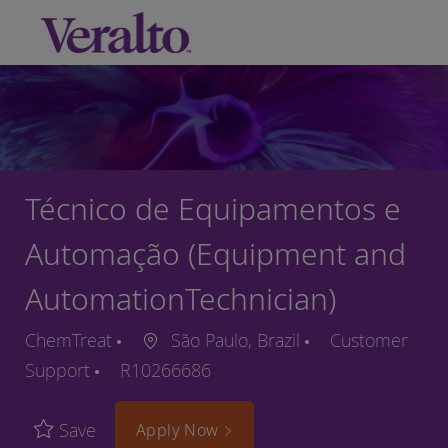
Skip to main content
-
Técnico de Equipamentos e
Automação (Equipment and
AutomationTechnician)
ChemTreat
São Paulo, Brazil
Customer
Support
R10266686
Save
Apply Now