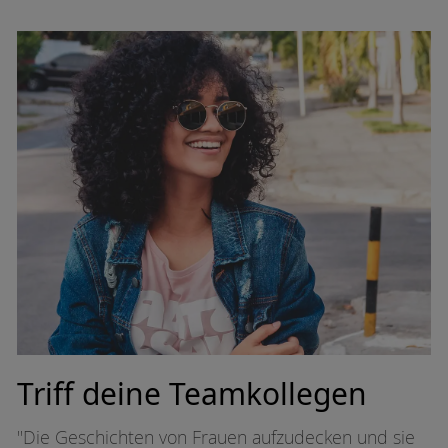
Triff deine Teamkollegen
T
"Die Geschichten von Frauen aufzudecken und sie
"