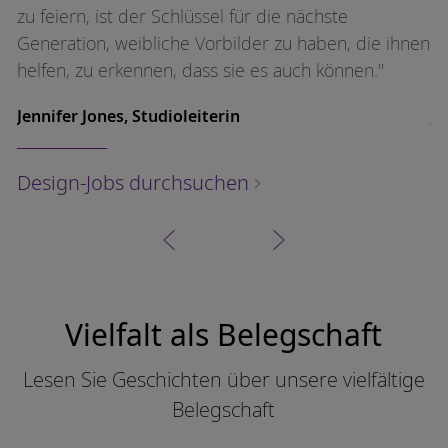
zu feiern, ist der Schlüssel für die nächste
zu
en
Generation, weibliche Vorbilder zu haben, die ihnen
G
helfen, zu erkennen, dass sie es auch können."
he
Jennifer Jones, Studioleiterin
Je
Design-Jobs durchsuchen
D
Vielfalt als Belegschaft
Lesen Sie Geschichten über unsere vielfältige
Belegschaft